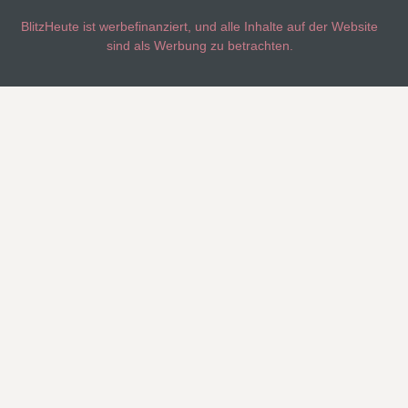
BlitzHeute ist werbefinanziert, und alle Inhalte auf der Website
sind als Werbung zu betrachten.