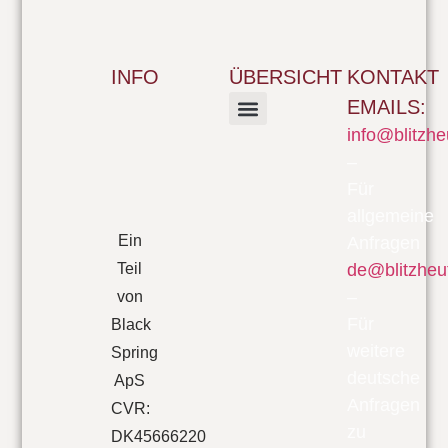
INFO
ÜBERSICHT
KONTAKT
EMAILS:
info@blitzhe
FILM & SERIEN
–
Für
allgemeine
Ein
Anfragen
Teil
de@blitzheu
–
von
Für
Black
weitere
Spring
deutsche
ApS
Anfragen
CVR:
zu
DK45666220