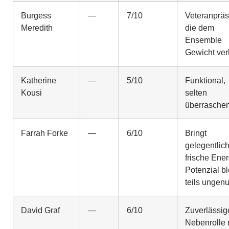
Burgess
—
7/10
Veteranpräs
Meredith
die dem
Ensemble
Gewicht verl
Katherine
—
5/10
Funktional,
Kousi
selten
überrasche
Farrah Forke
—
6/10
Bringt
gelegentlic
frische Ener
Potenzial bl
teils ungenu
David Graf
—
6/10
Zuverlässig
Nebenrolle 