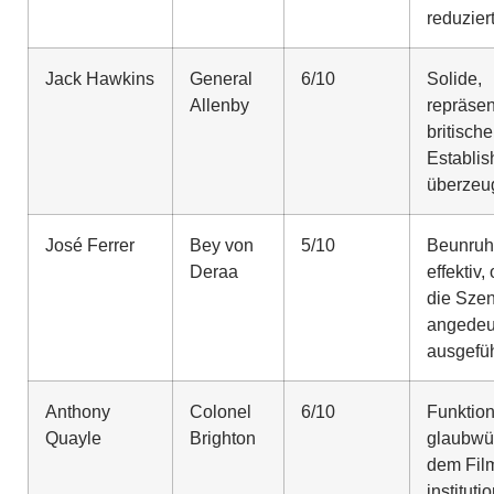
reduzier
Jack Hawkins
General
6/10
Solide,
Allenby
repräsen
britische
Establi
überzeu
José Ferrer
Bey von
5/10
Beunruh
Deraa
effektiv
die Sze
angedeut
ausgefüh
Anthony
Colonel
6/10
Funktion
Quayle
Brighton
glaubwür
dem Fil
instituti