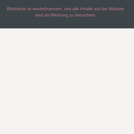
BlitzHeute ist werbefinanziert, und alle Inhalte auf der Website
sind als Werbung zu betrachten.