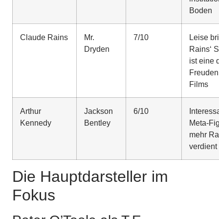
Boden
Claude Rains
Mr.
7/10
Leise bri
Dryden
Rains‘ Su
ist eine 
Freuden
Films
Arthur
Jackson
6/10
Interess
Kennedy
Bentley
Meta-Fig
mehr R
verdient
Die Hauptdarsteller im
Fokus