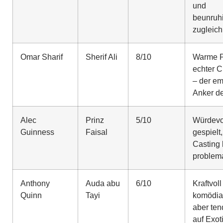
und
beunruh
zugleich
Omar Sharif
Sherif Ali
8/10
Warme P
echter C
– der em
Anker d
Alec
Prinz
5/10
Würdevo
Guinness
Faisal
gespielt
Casting 
problem
Anthony
Auda abu
6/10
Kraftvol
Quinn
Tayi
komödia
aber ten
auf Exo