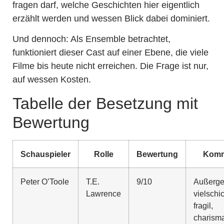
fragen darf, welche Geschichten hier eigentlich
erzählt werden und wessen Blick dabei dominiert.
Und dennoch: Als Ensemble betrachtet,
funktioniert dieser Cast auf einer Ebene, die viele
Filme bis heute nicht erreichen. Die Frage ist nur,
auf wessen Kosten.
Tabelle der Besetzung mit
Bewertung
Schauspieler
Rolle
Bewertung
Komm
Peter O’Toole
T.E.
9/10
Außerge
Lawrence
vielschic
fragil,
charisma