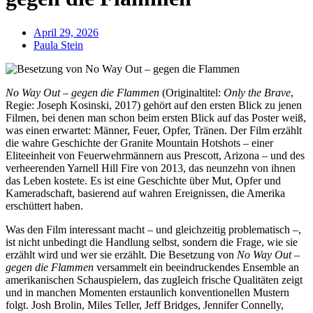
April 29, 2026
Paula Stein
No Way Out – gegen die Flammen
(Originaltitel:
Only the Brave
,
Regie: Joseph Kosinski, 2017) gehört auf den ersten Blick zu jenen
Filmen, bei denen man schon beim ersten Blick auf das Poster weiß,
was einen erwartet: Männer, Feuer, Opfer, Tränen. Der Film erzählt
die wahre Geschichte der Granite Mountain Hotshots – einer
Eliteeinheit von Feuerwehrmännern aus Prescott, Arizona – und des
verheerenden Yarnell Hill Fire von 2013, das neunzehn von ihnen
das Leben kostete. Es ist eine Geschichte über Mut, Opfer und
Kameradschaft, basierend auf wahren Ereignissen, die Amerika
erschüttert haben.
Was den Film interessant macht – und gleichzeitig problematisch –,
ist nicht unbedingt die Handlung selbst, sondern die Frage, wie sie
erzählt wird und wer sie erzählt. Die Besetzung von
No Way Out –
gegen die Flammen
versammelt ein beeindruckendes Ensemble an
amerikanischen Schauspielern, das zugleich frische Qualitäten zeigt
und in manchen Momenten erstaunlich konventionellen Mustern
folgt. Josh Brolin, Miles Teller, Jeff Bridges, Jennifer Connelly,