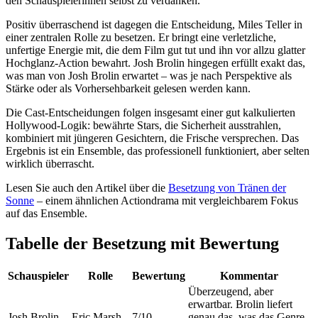
den Schauspielerinnen selbst zu verdanken.
Positiv überraschend ist dagegen die Entscheidung, Miles Teller in
einer zentralen Rolle zu besetzen. Er bringt eine verletzliche,
unfertige Energie mit, die dem Film gut tut und ihn vor allzu glatter
Hochglanz-Action bewahrt. Josh Brolin hingegen erfüllt exakt das,
was man von Josh Brolin erwartet – was je nach Perspektive als
Stärke oder als Vorhersehbarkeit gelesen werden kann.
Die Cast-Entscheidungen folgen insgesamt einer gut kalkulierten
Hollywood-Logik: bewährte Stars, die Sicherheit ausstrahlen,
kombiniert mit jüngeren Gesichtern, die Frische versprechen. Das
Ergebnis ist ein Ensemble, das professionell funktioniert, aber selten
wirklich überrascht.
Lesen Sie auch den Artikel über die
Besetzung von Tränen der
Sonne
– einem ähnlichen Actiondrama mit vergleichbarem Fokus
auf das Ensemble.
Tabelle der Besetzung mit Bewertung
Schauspieler
Rolle
Bewertung
Kommentar
Überzeugend, aber
erwartbar. Brolin liefert
Josh Brolin
Eric Marsh
7/10
genau das, was das Genre