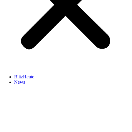
BlitzHeute
News