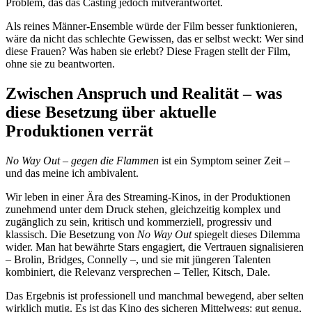
Problem, das das Casting jedoch mitverantwortet.
Als reines Männer-Ensemble würde der Film besser funktionieren,
wäre da nicht das schlechte Gewissen, das er selbst weckt: Wer sind
diese Frauen? Was haben sie erlebt? Diese Fragen stellt der Film,
ohne sie zu beantworten.
Zwischen Anspruch und Realität – was
diese Besetzung über aktuelle
Produktionen verrät
No Way Out – gegen die Flammen
ist ein Symptom seiner Zeit –
und das meine ich ambivalent.
Wir leben in einer Ära des Streaming-Kinos, in der Produktionen
zunehmend unter dem Druck stehen, gleichzeitig komplex und
zugänglich zu sein, kritisch und kommerziell, progressiv und
klassisch. Die Besetzung von
No Way Out
spiegelt dieses Dilemma
wider. Man hat bewährte Stars engagiert, die Vertrauen signalisieren
– Brolin, Bridges, Connelly –, und sie mit jüngeren Talenten
kombiniert, die Relevanz versprechen – Teller, Kitsch, Dale.
Das Ergebnis ist professionell und manchmal bewegend, aber selten
wirklich mutig. Es ist das Kino des sicheren Mittelwegs: gut genug,