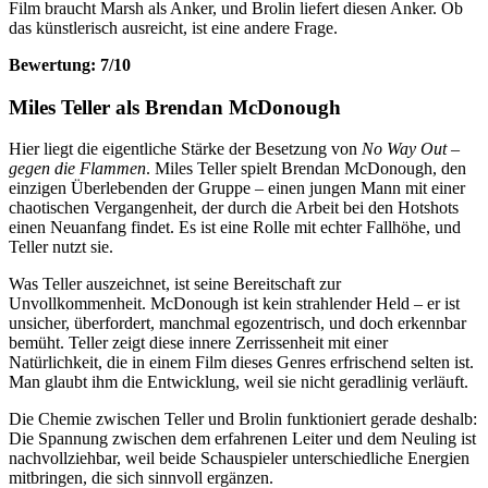
Film braucht Marsh als Anker, und Brolin liefert diesen Anker. Ob
das künstlerisch ausreicht, ist eine andere Frage.
Bewertung: 7/10
Miles Teller als Brendan McDonough
Hier liegt die eigentliche Stärke der Besetzung von
No Way Out –
gegen die Flammen
. Miles Teller spielt Brendan McDonough, den
einzigen Überlebenden der Gruppe – einen jungen Mann mit einer
chaotischen Vergangenheit, der durch die Arbeit bei den Hotshots
einen Neuanfang findet. Es ist eine Rolle mit echter Fallhöhe, und
Teller nutzt sie.
Was Teller auszeichnet, ist seine Bereitschaft zur
Unvollkommenheit. McDonough ist kein strahlender Held – er ist
unsicher, überfordert, manchmal egozentrisch, und doch erkennbar
bemüht. Teller zeigt diese innere Zerrissenheit mit einer
Natürlichkeit, die in einem Film dieses Genres erfrischend selten ist.
Man glaubt ihm die Entwicklung, weil sie nicht geradlinig verläuft.
Die Chemie zwischen Teller und Brolin funktioniert gerade deshalb:
Die Spannung zwischen dem erfahrenen Leiter und dem Neuling ist
nachvollziehbar, weil beide Schauspieler unterschiedliche Energien
mitbringen, die sich sinnvoll ergänzen.