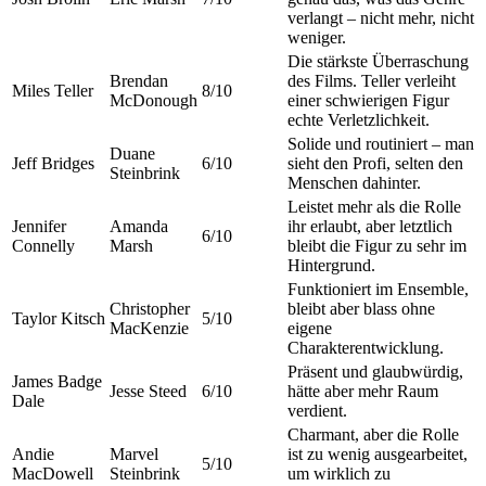
verlangt – nicht mehr, nicht
weniger.
Die stärkste Überraschung
Brendan
des Films. Teller verleiht
Miles Teller
8/10
McDonough
einer schwierigen Figur
echte Verletzlichkeit.
Solide und routiniert – man
Duane
Jeff Bridges
6/10
sieht den Profi, selten den
Steinbrink
Menschen dahinter.
Leistet mehr als die Rolle
Jennifer
Amanda
ihr erlaubt, aber letztlich
6/10
Connelly
Marsh
bleibt die Figur zu sehr im
Hintergrund.
Funktioniert im Ensemble,
Christopher
bleibt aber blass ohne
Taylor Kitsch
5/10
MacKenzie
eigene
Charakterentwicklung.
Präsent und glaubwürdig,
James Badge
Jesse Steed
6/10
hätte aber mehr Raum
Dale
verdient.
Charmant, aber die Rolle
Andie
Marvel
ist zu wenig ausgearbeitet,
5/10
MacDowell
Steinbrink
um wirklich zu