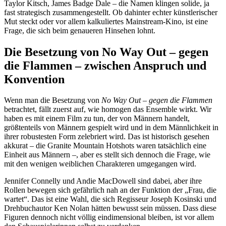
Taylor Kitsch, James Badge Dale – die Namen klingen solide, ja
fast strategisch zusammengestellt. Ob dahinter echter künstlerischer
Mut steckt oder vor allem kalkuliertes Mainstream-Kino, ist eine
Frage, die sich beim genaueren Hinsehen lohnt.
Die Besetzung von No Way Out – gegen
die Flammen – zwischen Anspruch und
Konvention
Wenn man die Besetzung von
No Way Out – gegen die Flammen
betrachtet, fällt zuerst auf, wie homogen das Ensemble wirkt. Wir
haben es mit einem Film zu tun, der von Männern handelt,
größtenteils von Männern gespielt wird und in dem Männlichkeit in
ihrer robustesten Form zelebriert wird. Das ist historisch gesehen
akkurat – die Granite Mountain Hotshots waren tatsächlich eine
Einheit aus Männern –, aber es stellt sich dennoch die Frage, wie
mit den wenigen weiblichen Charakteren umgegangen wird.
Jennifer Connelly und Andie MacDowell sind dabei, aber ihre
Rollen bewegen sich gefährlich nah an der Funktion der „Frau, die
wartet“. Das ist eine Wahl, die sich Regisseur Joseph Kosinski und
Drehbuchautor Ken Nolan hätten bewusst sein müssen. Dass diese
Figuren dennoch nicht völlig eindimensional bleiben, ist vor allem