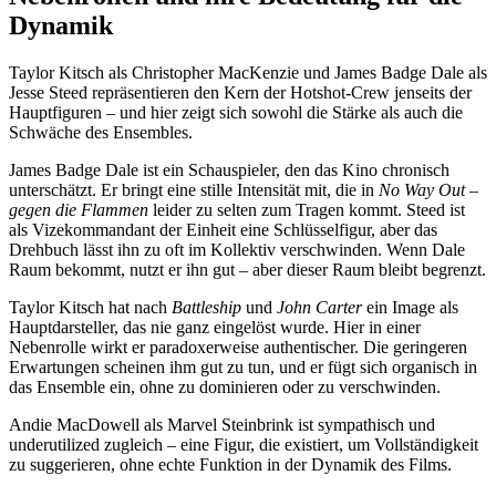
Dynamik
Taylor Kitsch als Christopher MacKenzie und James Badge Dale als
Jesse Steed repräsentieren den Kern der Hotshot-Crew jenseits der
Hauptfiguren – und hier zeigt sich sowohl die Stärke als auch die
Schwäche des Ensembles.
James Badge Dale ist ein Schauspieler, den das Kino chronisch
unterschätzt. Er bringt eine stille Intensität mit, die in
No Way Out –
gegen die Flammen
leider zu selten zum Tragen kommt. Steed ist
als Vizekommandant der Einheit eine Schlüsselfigur, aber das
Drehbuch lässt ihn zu oft im Kollektiv verschwinden. Wenn Dale
Raum bekommt, nutzt er ihn gut – aber dieser Raum bleibt begrenzt.
Taylor Kitsch hat nach
Battleship
und
John Carter
ein Image als
Hauptdarsteller, das nie ganz eingelöst wurde. Hier in einer
Nebenrolle wirkt er paradoxerweise authentischer. Die geringeren
Erwartungen scheinen ihm gut zu tun, und er fügt sich organisch in
das Ensemble ein, ohne zu dominieren oder zu verschwinden.
Andie MacDowell als Marvel Steinbrink ist sympathisch und
underutilized zugleich – eine Figur, die existiert, um Vollständigkeit
zu suggerieren, ohne echte Funktion in der Dynamik des Films.