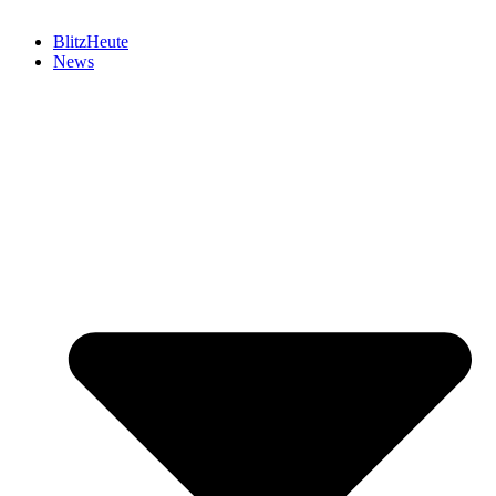
BlitzHeute
News