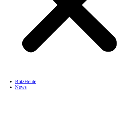
BlitzHeute
News