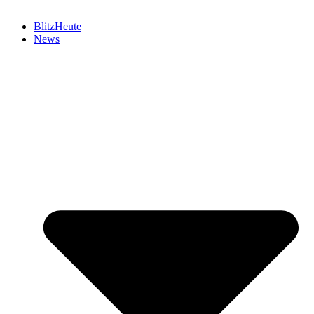
BlitzHeute
News