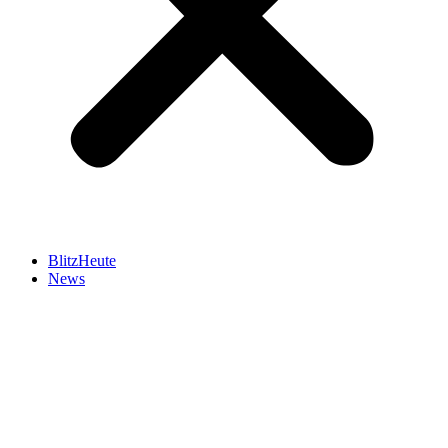
BlitzHeute
News