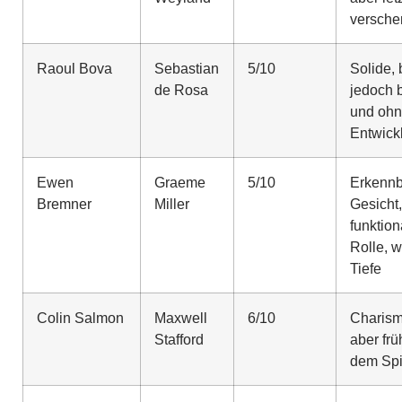
versche
Raoul Bova
Sebastian
5/10
Solide, 
de Rosa
jedoch 
und ohn
Entwick
Ewen
Graeme
5/10
Erkennb
Bremner
Miller
Gesicht,
funktion
Rolle, 
Tiefe
Colin Salmon
Maxwell
6/10
Charism
Stafford
aber frü
dem Spi