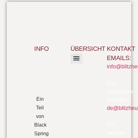
INFO
ÜBERSICHT
KONTAKT
EMAILS:
info@blitzhe
FILM & SERIEN
–
Für
allgemeine
Ein
Anfragen
Teil
de@blitzheu
–
von
Für
Black
weitere
Spring