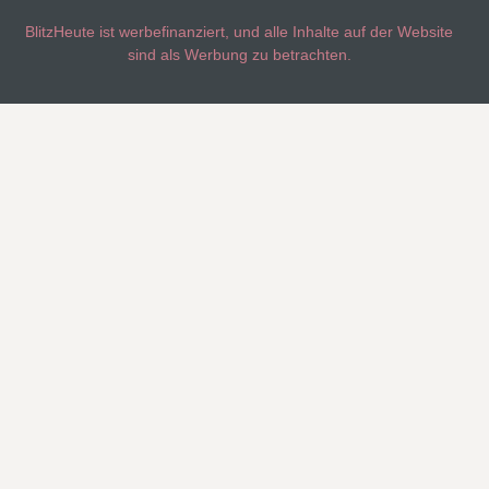
BlitzHeute ist werbefinanziert, und alle Inhalte auf der Website
sind als Werbung zu betrachten.