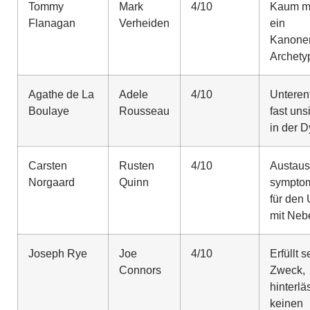
Tommy
Mark
4/10
Kaum me
Flanagan
Verheiden
ein
Kanonen
Archety
Agathe de La
Adele
4/10
Unterent
Boulaye
Rousseau
fast uns
in der 
Carsten
Rusten
4/10
Austaus
Norgaard
Quinn
symptom
für den
mit Neb
Joseph Rye
Joe
4/10
Erfüllt 
Connors
Zweck,
hinterlä
keinen