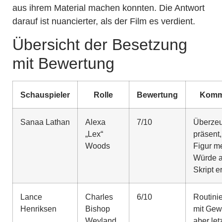
aus ihrem Material machen konnten. Die Antwort
darauf ist nuancierter, als der Film es verdient.
Übersicht der Besetzung
mit Bewertung
Schauspieler
Rolle
Bewertung
Komm
Sanaa Lathan
Alexa
7/10
Überze
„Lex“
präsent,
Woods
Figur m
Würde a
Skript e
Lance
Charles
6/10
Routinie
Henriksen
Bishop
mit Gew
Weyland
aber letz