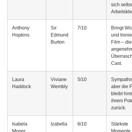
sich selbs
Arbeitskl
Anthony
Sir
7/10
Bringt Wü
Hopkins
Edmund
und Ironie
Burton
Film – die
angenehm
Überrasc
Cast.
Laura
Viviane
5/10
Sympathi
Haddock
Wembly
aber die F
bleibt hint
ihrem Pot
zurück.
Isabela
Izabella
6/10
Stärkste
Moner
Momente 