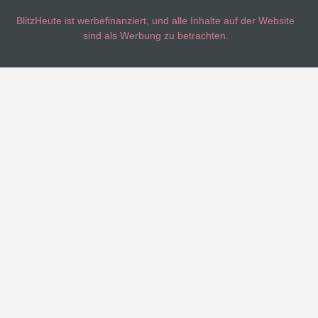
BlitzHeute ist werbefinanziert, und alle Inhalte auf der Website
sind als Werbung zu betrachten.