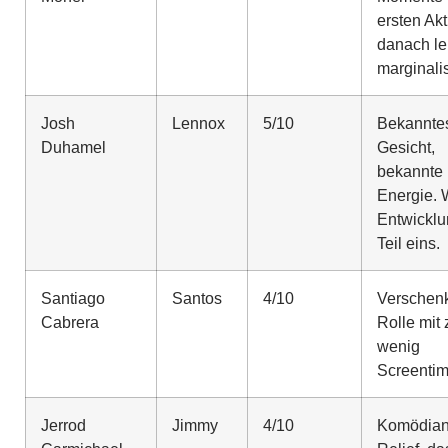
ersten Akt
danach le
marginalis
Josh
Lennox
5/10
Bekannte
Duhamel
Gesicht,
bekannte
Energie. 
Entwicklu
Teil eins.
Santiago
Santos
4/10
Verschen
Cabrera
Rolle mit 
wenig
Screentim
Jerrod
Jimmy
4/10
Komödian