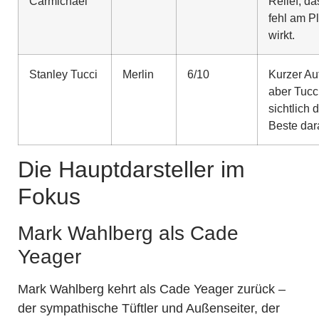
Carmichael
Relief, da
fehl am Pl
wirkt.
Stanley Tucci
Merlin
6/10
Kurzer Auft
aber Tucc
sichtlich 
Beste dar
Die Hauptdarsteller im
Fokus
Mark Wahlberg als Cade
Yeager
Mark Wahlberg kehrt als Cade Yeager zurück –
der sympathische Tüftler und Außenseiter, der