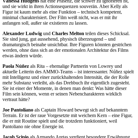
Vanessa Hudgens
hat eine Präsenz, die schwer zu ignorieren ist,
und sie wirkt in ihren Actionsequenzen souverän. Aber Kelly als
Figur ist kaum mehr als eine Funktion – technisch kompetent,
minimal charakterisiert. Der Film weiß nicht, was er mit ihr
anfangen soll, außer sie existieren zu lassen.
Alexander Ludwig
und
Charles Melton
teilen dieses Schicksal.
Sie sind jung, gut aussehend, physisch überzeugend – und
dramaturgisch beinahe unsichtbar. Ihre Figuren könnten gestrichen
werden, ohne dass sich an der emotionalen Architektur des Films
etwas ändern würde.
Paola Núñez
als Rita – ehemalige Partnerin von Lowrey und
aktuelle Leiterin des AMMO-Teams – ist interessanter. Núñez spielt
mit Intelligenz und einer zurückhaltenden Intensität, die der Rolle
mehr Substanz verleiht, als das Drehbuch ihr eigentlich zugesteht.
Sie ist einer der Momente, in denen man denkt: Was hätte dieser
Film sein können, wenn er seinen Nebencharakteren wirklich
vertraut hätte?
Joe Pantoliano
als Captain Howard bewegt sich auf bekanntem
Terrain. Er ist der raue Vorgesetzte mit weichem Kern – eine Figur,
die er mit Routine spielt und die trotzdem funktioniert, weil
Pantoliano nie ohne Energie ist.
Jacob Scipio
als Armando Aretas verdient besondere Erwähnung.