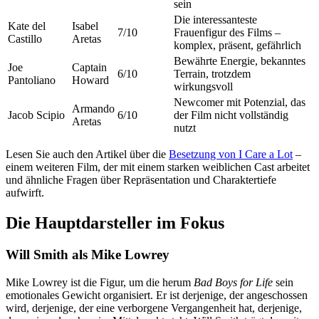
sein
Die interessanteste
Kate del
Isabel
7/10
Frauenfigur des Films –
Castillo
Aretas
komplex, präsent, gefährlich
Bewährte Energie, bekanntes
Joe
Captain
6/10
Terrain, trotzdem
Pantoliano
Howard
wirkungsvoll
Newcomer mit Potenzial, das
Armando
Jacob Scipio
6/10
der Film nicht vollständig
Aretas
nutzt
Lesen Sie auch den Artikel über die
Besetzung von I Care a Lot
–
einem weiteren Film, der mit einem starken weiblichen Cast arbeitet
und ähnliche Fragen über Repräsentation und Charaktertiefe
aufwirft.
Die Hauptdarsteller im Fokus
Will Smith als Mike Lowrey
Mike Lowrey ist die Figur, um die herum
Bad Boys for Life
sein
emotionales Gewicht organisiert. Er ist derjenige, der angeschossen
wird, derjenige, der eine verborgene Vergangenheit hat, derjenige,