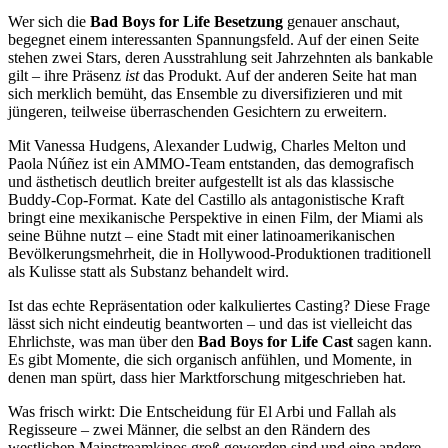
Wer sich die
Bad Boys for Life Besetzung
genauer anschaut,
begegnet einem interessanten Spannungsfeld. Auf der einen Seite
stehen zwei Stars, deren Ausstrahlung seit Jahrzehnten als bankable
gilt – ihre Präsenz
ist
das Produkt. Auf der anderen Seite hat man
sich merklich bemüht, das Ensemble zu diversifizieren und mit
jüngeren, teilweise überraschenden Gesichtern zu erweitern.
Mit Vanessa Hudgens, Alexander Ludwig, Charles Melton und
Paola Núñez ist ein AMMO-Team entstanden, das demografisch
und ästhetisch deutlich breiter aufgestellt ist als das klassische
Buddy-Cop-Format. Kate del Castillo als antagonistische Kraft
bringt eine mexikanische Perspektive in einen Film, der Miami als
seine Bühne nutzt – eine Stadt mit einer latinoamerikanischen
Bevölkerungsmehrheit, die in Hollywood-Produktionen traditionell
als Kulisse statt als Substanz behandelt wird.
Ist das echte Repräsentation oder kalkuliertes Casting? Diese Frage
lässt sich nicht eindeutig beantworten – und das ist vielleicht das
Ehrlichste, was man über den
Bad Boys for Life Cast
sagen kann.
Es gibt Momente, die sich organisch anfühlen, und Momente, in
denen man spürt, dass hier Marktforschung mitgeschrieben hat.
Was frisch wirkt: Die Entscheidung für El Arbi und Fallah als
Regisseure – zwei Männer, die selbst an den Rändern des
westlichen Mainstreamkinos groß geworden sind und eine andere