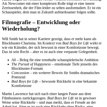
Als Newcomer mit einer komplexen Rolle trägt er eine innere
Zerrissenheit, die der Film leider zu selten ausformuliert. Er ist ein
Schauspieler, dem man in Zukunft aufmerksamer folgen sollte.
Filmografie – Entwicklung oder
Wiederholung?
Will Smith hat in seiner Karriere gezeigt, dass er mehr kann als
Blockbuster-Charisma. Im Kontext von
Bad Boys for Life
wirkt er
wie ein Künstler, der sich bewusst in einer Komfortzone bewegt.
Das ist sein Recht – aber es ist auch eine verpasste Gelegenheit.
Ali
– Beleg für eine ernsthafte schauspielerische Ambition
The Pursuit of Happyness
– emotionale Tiefe jenseits des
Blockbuster-Formats
Concussion
– ein weiterer Beweis für Smiths dramatisches
Potenzial
Bad Boys for Life
– bewusste Rückkehr in eine bekannte
Komfortzone
Martin Lawrence hat sich nach einer langen Pause aus dem
Filmbusiness zurückgezogen.
Bad Boys for Life
ist in gewisser
Weise seine Rückkehr – und man merkt, dass er Freude an der
Arbeit hat. Aber es ist auch eine Rückkehr ohne Risiko, eine