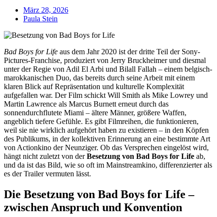
März 28, 2026
Paula Stein
Bad Boys for Life
aus dem Jahr 2020 ist der dritte Teil der Sony-
Pictures-Franchise, produziert von Jerry Bruckheimer und diesmal
unter der Regie von Adil El Arbi und Bilall Fallah – einem belgisch-
marokkanischen Duo, das bereits durch seine Arbeit mit einem
klaren Blick auf Repräsentation und kulturelle Komplexität
aufgefallen war. Der Film schickt Will Smith als Mike Lowrey und
Martin Lawrence als Marcus Burnett erneut durch das
sonnendurchflutete Miami – ältere Männer, größere Waffen,
angeblich tiefere Gefühle. Es gibt Filmreihen, die funktionieren,
weil sie nie wirklich aufgehört haben zu existieren – in den Köpfen
des Publikums, in der kollektiven Erinnerung an eine bestimmte Art
von Actionkino der Neunziger. Ob das Versprechen eingelöst wird,
hängt nicht zuletzt von der
Besetzung von Bad Boys for Life
ab,
und da ist das Bild, wie so oft im Mainstreamkino, differenzierter als
es der Trailer vermuten lässt.
Die Besetzung von Bad Boys for Life –
zwischen Anspruch und Konvention