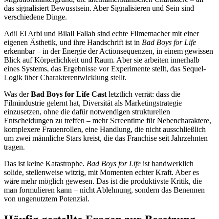
das signalisiert Bewusstsein. Aber Signalisieren und Sein sind
verschiedene Dinge.
Adil El Arbi und Bilall Fallah sind echte Filmemacher mit einer
eigenen Ästhetik, und ihre Handschrift ist in
Bad Boys for Life
erkennbar – in der Energie der Actionsequenzen, in einem gewissen
Blick auf Körperlichkeit und Raum. Aber sie arbeiten innerhalb
eines Systems, das Ergebnisse vor Experimente stellt, das Sequel-
Logik über Charakterentwicklung stellt.
Was der
Bad Boys for Life Cast
letztlich verrät: dass die
Filmindustrie gelernt hat, Diversität als Marketingstrategie
einzusetzen, ohne die dafür notwendigen strukturellen
Entscheidungen zu treffen – mehr Screentime für Nebencharaktere,
komplexere Frauenrollen, eine Handlung, die nicht ausschließlich
um zwei männliche Stars kreist, die das Franchise seit Jahrzehnten
tragen.
Das ist keine Katastrophe.
Bad Boys for Life
ist handwerklich
solide, stellenweise witzig, mit Momenten echter Kraft. Aber es
wäre mehr möglich gewesen. Das ist die produktivste Kritik, die
man formulieren kann – nicht Ablehnung, sondern das Benennen
von ungenutztem Potenzial.