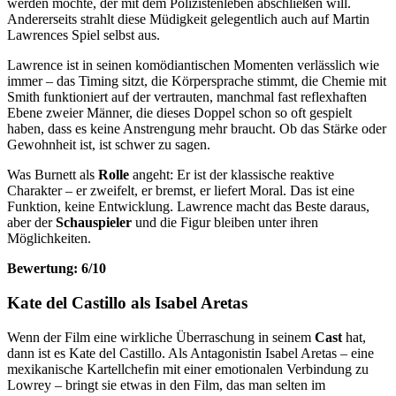
werden möchte, der mit dem Polizistenleben abschließen will.
Andererseits strahlt diese Müdigkeit gelegentlich auch auf Martin
Lawrences Spiel selbst aus.
Lawrence ist in seinen komödiantischen Momenten verlässlich wie
immer – das Timing sitzt, die Körpersprache stimmt, die Chemie mit
Smith funktioniert auf der vertrauten, manchmal fast reflexhaften
Ebene zweier Männer, die dieses Doppel schon so oft gespielt
haben, dass es keine Anstrengung mehr braucht. Ob das Stärke oder
Gewohnheit ist, ist schwer zu sagen.
Was Burnett als
Rolle
angeht: Er ist der klassische reaktive
Charakter – er zweifelt, er bremst, er liefert Moral. Das ist eine
Funktion, keine Entwicklung. Lawrence macht das Beste daraus,
aber der
Schauspieler
und die Figur bleiben unter ihren
Möglichkeiten.
Bewertung: 6/10
Kate del Castillo als Isabel Aretas
Wenn der Film eine wirkliche Überraschung in seinem
Cast
hat,
dann ist es Kate del Castillo. Als Antagonistin Isabel Aretas – eine
mexikanische Kartellchefin mit einer emotionalen Verbindung zu
Lowrey – bringt sie etwas in den Film, das man selten im