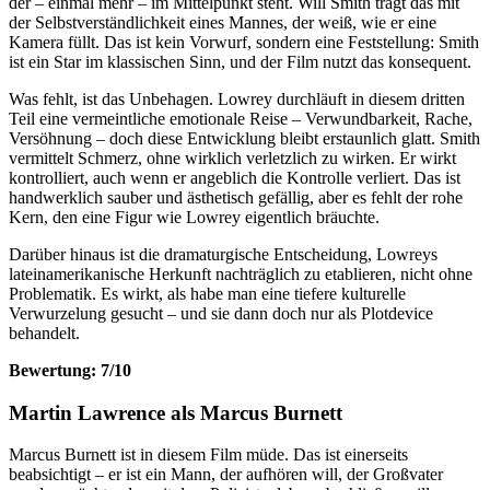
der – einmal mehr – im Mittelpunkt steht. Will Smith trägt das mit
der Selbstverständlichkeit eines Mannes, der weiß, wie er eine
Kamera füllt. Das ist kein Vorwurf, sondern eine Feststellung: Smith
ist ein Star im klassischen Sinn, und der Film nutzt das konsequent.
Was fehlt, ist das Unbehagen. Lowrey durchläuft in diesem dritten
Teil eine vermeintliche emotionale Reise – Verwundbarkeit, Rache,
Versöhnung – doch diese Entwicklung bleibt erstaunlich glatt. Smith
vermittelt Schmerz, ohne wirklich verletzlich zu wirken. Er wirkt
kontrolliert, auch wenn er angeblich die Kontrolle verliert. Das ist
handwerklich sauber und ästhetisch gefällig, aber es fehlt der rohe
Kern, den eine Figur wie Lowrey eigentlich bräuchte.
Darüber hinaus ist die dramaturgische Entscheidung, Lowreys
lateinamerikanische Herkunft nachträglich zu etablieren, nicht ohne
Problematik. Es wirkt, als habe man eine tiefere kulturelle
Verwurzelung gesucht – und sie dann doch nur als Plotdevice
behandelt.
Bewertung: 7/10
Martin Lawrence als Marcus Burnett
Marcus Burnett ist in diesem Film müde. Das ist einerseits
beabsichtigt – er ist ein Mann, der aufhören will, der Großvater