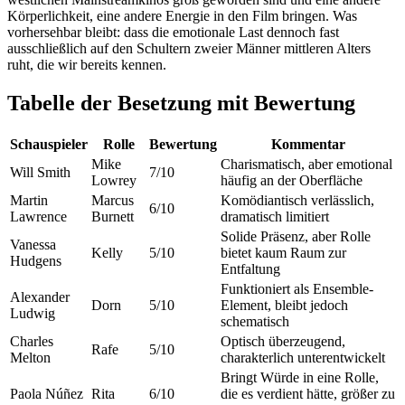
Körperlichkeit, eine andere Energie in den Film bringen. Was
vorhersehbar bleibt: dass die emotionale Last dennoch fast
ausschließlich auf den Schultern zweier Männer mittleren Alters
ruht, die wir bereits kennen.
Tabelle der Besetzung mit Bewertung
Schauspieler
Rolle
Bewertung
Kommentar
Mike
Charismatisch, aber emotional
Will Smith
7/10
Lowrey
häufig an der Oberfläche
Martin
Marcus
Komödiantisch verlässlich,
6/10
Lawrence
Burnett
dramatisch limitiert
Solide Präsenz, aber Rolle
Vanessa
Kelly
5/10
bietet kaum Raum zur
Hudgens
Entfaltung
Funktioniert als Ensemble-
Alexander
Dorn
5/10
Element, bleibt jedoch
Ludwig
schematisch
Charles
Optisch überzeugend,
Rafe
5/10
Melton
charakterlich unterentwickelt
Bringt Würde in eine Rolle,
Paola Núñez
Rita
6/10
die es verdient hätte, größer zu