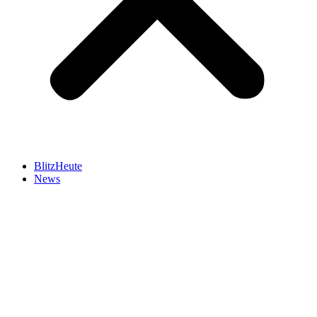
BlitzHeute
News