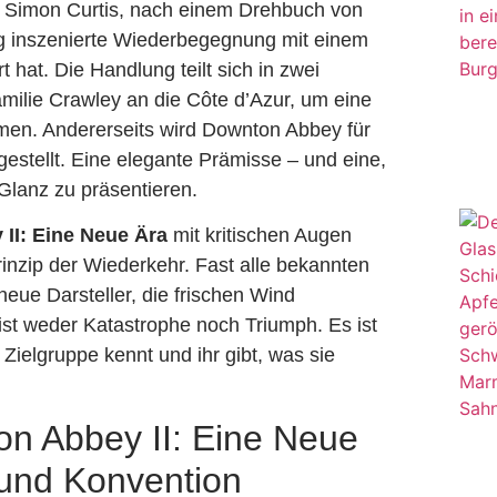
n Simon Curtis, nach einem Drehbuch von
ig inszenierte Wiederbegegnung mit einem
hat. Die Handlung teilt sich in zwei
amilie Crawley an die Côte d’Azur, um eine
men. Andererseits wird Downton Abbey für
estellt. Eine elegante Prämisse – und eine,
Glanz zu präsentieren.
II: Eine Neue Ära
mit kritischen Augen
 Prinzip der Wiederkehr. Fast alle bekannten
neue Darsteller, die frischen Wind
 ist weder Katastrophe noch Triumph. Es ist
 Zielgruppe kennt und ihr gibt, was sie
n Abbey II: Eine Neue
und Konvention