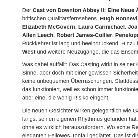
Der
Cast von Downton Abbey II: Eine Neue 
britischen Qualitätsfernsehens.
Hugh Bonnevil
Elizabeth McGovern
,
Laura Carmichael
,
Joa
Allen Leech
,
Robert James-Collier
,
Penelop
Rückkehrer ist lang und beeindruckend. Hin
West
und weitere Neuzugänge, die das Ensemb
Was dabei auffällt: Das Casting wirkt in seiner 
Sinne, aber doch mit einer gewissen Sicherheit
keine unbequemen Überraschungen. Stattdesse
das funktioniert, weil es schon immer funktionie
aber eine, die wenig Risiko eingeht.
Die neuen Gesichter wirken gelegentlich wie Ga
längst seinen eigenen Rhythmus gefunden hat.
ohne es wirklich herauszufordern. Wo echte Re
eleganten Fellowes-Tonfall geglättet. Das ist 