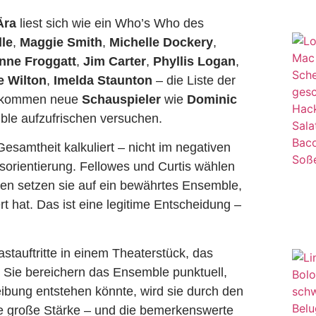
Ära
liest sich wie ein Who’s Who des
le
,
Maggie Smith
,
Michelle Dockery
,
nne Froggatt
,
Jim Carter
,
Phyllis Logan
,
e Wilton
,
Imelda Staunton
– die Liste der
zu kommen neue
Schauspieler
wie
Dominic
le aufzufrischen versuchen.
Gesamtheit kalkuliert – nicht im negativen
sorientierung. Fellowes und Curtis wählen
n setzen sie auf ein bewährtes Ensemble,
rt hat. Das ist eine legitime Entscheidung –
stauftritte in einem Theaterstück, das
 Sie bereichern das Ensemble punktuell,
ibung entstehen könnte, wird sie durch den
die große Stärke – und die bemerkenswerte