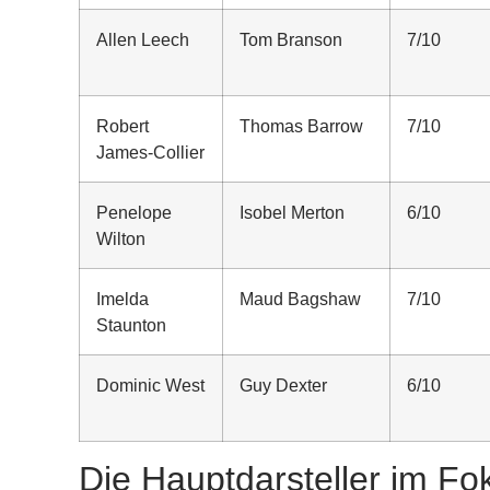
Allen Leech
Tom Branson
7/10
Robert
Thomas Barrow
7/10
James-Collier
Penelope
Isobel Merton
6/10
Wilton
Imelda
Maud Bagshaw
7/10
Staunton
Dominic West
Guy Dexter
6/10
Die Hauptdarsteller im Fo