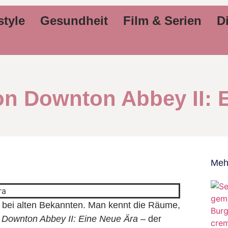
style
Gesundheit
Film & Serien
Di
n Downton Abbey II: 
Meh
ch bei alten Bekannten. Man kennt die Räume,
.
Downton Abbey II: Eine Neue Ära
– der