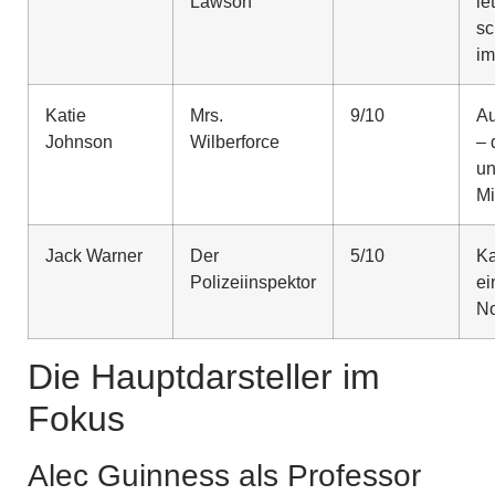
Lawson
le
sc
im
Katie
Mrs.
9/10
Au
Johnson
Wilberforce
– 
un
Mi
Jack Warner
Der
5/10
Ka
Polizeiinspektor
ei
No
Die Hauptdarsteller im
Fokus
Alec Guinness als Professor