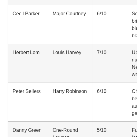
Cecil Parker
Major Courtney
6/10
So
br
bl
bl
Herbert Lom
Louis Harvey
7/10
Üb
nu
Ne
we
Peter Sellers
Harry Robinson
6/10
Ch
be
au
ge
Danny Green
One-Round
5/10
Fu