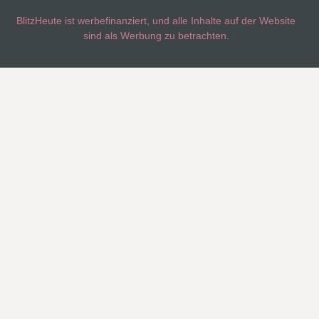
BlitzHeute ist werbefinanziert, und alle Inhalte auf der Website
sind als Werbung zu betrachten.