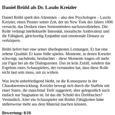
Daniel Brühl als Dr. Laszlo Kreizler
Daniel Brühl spielt den Alienisten – also den Psychologen – Laszlo
Kreizler, einen Pionier seiner Zeit, der im New York des Jahres 1896
versucht, das Denken eines Serienmörders nachzuvollziehen. Die
Rolle verlangt intellektuelle Intensität, moralische Ambivalenz und
die Fähigkeit, gleichzeitig Empathie und emotionale Distanz zu
verkörpern.
Brühl liefert hier eine seiner überlegtesten Leistungen. Er hat eine
seltene Qualität: Er kann Stille spielen. Momente, in denen Kreizler
schweigt, nachdenkt, beobachtet – diese Momente tragen oft mehr
zur Figur bei als die Dialogszenen. Das ist kein Zufall, sondern das
Ergebnis eines Schauspielers, der verstanden hat, dass diese Rolle
nicht laut sein muss, um zu wirken.
Was leicht unbefriedigend bleibt, ist die Konsequenz in der
Charakterentwicklung. Kreizler bewegt sich durch die Staffeln mit
einer Starre, die manchmal Tiefe suggeriert, aber gelegentlich auch
einfach nur Stagnation ist. Ist das die Schuld des Drehbuches?
Vermutlich. Aber ein Schauspieler mit Brühls Fähigkeiten hätte
stellenweise mehr aus dem Material machen können.
Bewertung: 8/10