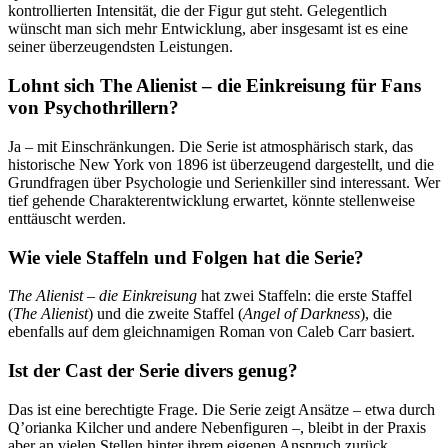
kontrollierten Intensität, die der Figur gut steht. Gelegentlich
wünscht man sich mehr Entwicklung, aber insgesamt ist es eine
seiner überzeugendsten Leistungen.
Lohnt sich The Alienist – die Einkreisung für Fans
von Psychothrillern?
Ja – mit Einschränkungen. Die Serie ist atmosphärisch stark, das
historische New York von 1896 ist überzeugend dargestellt, und die
Grundfragen über Psychologie und Serienkiller sind interessant. Wer
tief gehende Charakterentwicklung erwartet, könnte stellenweise
enttäuscht werden.
Wie viele Staffeln und Folgen hat die Serie?
The Alienist – die Einkreisung
hat zwei Staffeln: die erste Staffel
(
The Alienist
) und die zweite Staffel (
Angel of Darkness
), die
ebenfalls auf dem gleichnamigen Roman von Caleb Carr basiert.
Ist der Cast der Serie divers genug?
Das ist eine berechtigte Frage. Die Serie zeigt Ansätze – etwa durch
Q’orianka Kilcher und andere Nebenfiguren –, bleibt in der Praxis
aber an vielen Stellen hinter ihrem eigenen Anspruch zurück.