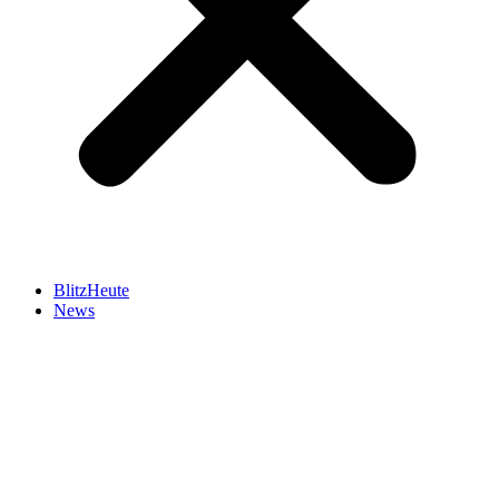
BlitzHeute
News