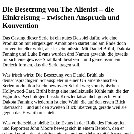
Die Besetzung von The Alienist – die
Einkreisung – zwischen Anspruch und
Konvention
Das Casting dieser Serie ist ein gutes Beispiel dafür, wie eine
Produktion mit ehrgeizigen Ambitionen startet und am Ende doch
konventioneller wirkt, als sie sein müsste. Mit Daniel Brühl, Dakota
Fanning und Luke Evans wurden drei Namen gewählt, die jeweils
für sich eine gewisse Strahlkraft besitzen – und gemeinsam ein
Dreieck formen, das die Serie tragen soll.
Was frisch wirkt: Die Besetzung von Daniel Brühl als
deutschsprachigem Schauspieler in einer US-amerikanischen
Serienproduktion ist ein bewusster Schritt weg vom typischen
Hollywood-Cast. Brühl bringt eine intellektuelle Kühle mit, die der
Figur des Psychologen Laszlo Kreizler tatsächlich gerecht wird.
Dakota Fanning wiederum ist eine Wahl, die auf den ersten Blick
überrascht – und auf den zweiten Blick überzeugt, gerade weil sie
gegen das Erwartbare spielt.
Was vorhersehbar bleibt: Luke Evans in der Rolle des Fotografen
und Reporters John Moore bewegt sich in einem Bereich, den er
schon kennt – der attraktive, etwas zerstreute Mann mit Charme und