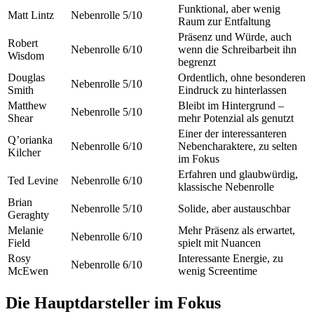
Funktional, aber wenig
Matt Lintz
Nebenrolle
5/10
Raum zur Entfaltung
Präsenz und Würde, auch
Robert
Nebenrolle
6/10
wenn die Schreibarbeit ihn
Wisdom
begrenzt
Douglas
Ordentlich, ohne besonderen
Nebenrolle
5/10
Smith
Eindruck zu hinterlassen
Matthew
Bleibt im Hintergrund –
Nebenrolle
5/10
Shear
mehr Potenzial als genutzt
Einer der interessanteren
Q’orianka
Nebenrolle
6/10
Nebencharaktere, zu selten
Kilcher
im Fokus
Erfahren und glaubwürdig,
Ted Levine
Nebenrolle
6/10
klassische Nebenrolle
Brian
Nebenrolle
5/10
Solide, aber austauschbar
Geraghty
Melanie
Mehr Präsenz als erwartet,
Nebenrolle
6/10
Field
spielt mit Nuancen
Rosy
Interessante Energie, zu
Nebenrolle
6/10
McEwen
wenig Screentime
Die Hauptdarsteller im Fokus