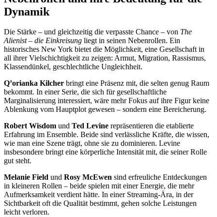
Dynamik
Die Stärke – und gleichzeitig die verpasste Chance – von
The
Alienist – die Einkreisung
liegt in seinen Nebenrollen. Ein
historisches New York bietet die Möglichkeit, eine Gesellschaft in
all ihrer Vielschichtigkeit zu zeigen: Armut, Migration, Rassismus,
Klassendünkel, geschlechtliche Ungleichheit.
Q’orianka Kilcher
bringt eine Präsenz mit, die selten genug Raum
bekommt. In einer Serie, die sich für gesellschaftliche
Marginalisierung interessiert, wäre mehr Fokus auf ihre Figur keine
Ablenkung vom Hauptplot gewesen – sondern eine Bereicherung.
Robert Wisdom
und
Ted Levine
repräsentieren die etablierte
Erfahrung im Ensemble. Beide sind verlässliche Kräfte, die wissen,
wie man eine Szene trägt, ohne sie zu dominieren. Levine
insbesondere bringt eine körperliche Intensität mit, die seiner Rolle
gut steht.
Melanie Field
und
Rosy McEwen
sind erfreuliche Entdeckungen
in kleineren Rollen – beide spielen mit einer Energie, die mehr
Aufmerksamkeit verdient hätte. In einer Streaming-Ära, in der
Sichtbarkeit oft die Qualität bestimmt, gehen solche Leistungen
leicht verloren.