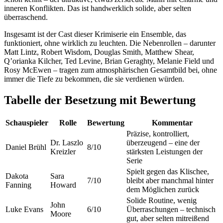
inneren Konflikten. Das ist handwerklich solide, aber selten
überraschend.
Insgesamt ist der Cast dieser Krimiserie ein Ensemble, das
funktioniert, ohne wirklich zu leuchten. Die Nebenrollen – darunter
Matt Lintz, Robert Wisdom, Douglas Smith, Matthew Shear,
Q’orianka Kilcher, Ted Levine, Brian Geraghty, Melanie Field und
Rosy McEwen – tragen zum atmosphärischen Gesamtbild bei, ohne
immer die Tiefe zu bekommen, die sie verdienen würden.
Tabelle der Besetzung mit Bewertung
Schauspieler
Rolle
Bewertung
Kommentar
Präzise, kontrolliert,
Dr. Laszlo
überzeugend – eine der
Daniel Brühl
8/10
Kreizler
stärksten Leistungen der
Serie
Spielt gegen das Klischee,
Dakota
Sara
7/10
bleibt aber manchmal hinter
Fanning
Howard
dem Möglichen zurück
Solide Routine, wenig
John
Luke Evans
6/10
Überraschungen – technisch
Moore
gut, aber selten mitreißend