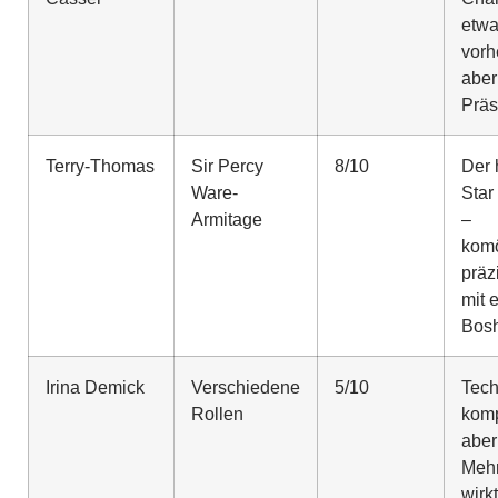
etw
vorh
aber
Prä
Terry-Thomas
Sir Percy
8/10
Der 
Ware-
Star
Armitage
–
komö
präz
mit 
Bosh
Irina Demick
Verschiedene
5/10
Tech
Rollen
komp
aber
Mehr
wirkt