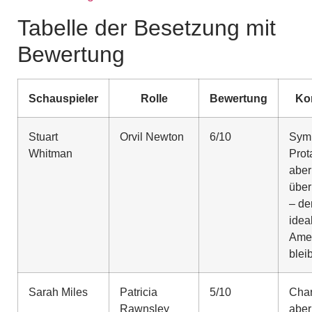
Tabelle der Besetzung mit
Bewertung
Schauspieler
Rolle
Bewertung
Ko
Stuart
Orvil Newton
6/10
Symp
Whitman
Prot
aber
über
– de
ideal
Amer
blei
Sarah Miles
Patricia
5/10
Char
Rawnsley
aber