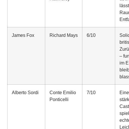
läss
Rau
Entf
James Fox
Richard Mays
6/10
Soli
brit
Zurü
– fun
im E
blei
blas
Alberto Sordi
Conte Emilio
7/10
Eine
Ponticelli
stär
Cast
spiel
echt
Leic