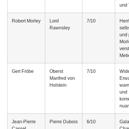
und 
Robert Morley
Lord
7/10
Herr
Rawnsley
selb
und 
Morl
vers
Meti
Gert Fröbe
Oberst
7/10
Wid
Manfred von
Erwa
Holstein
war
und
komö
nuan
Jean-Pierre
Pierre Dubois
6/10
Gala
Cassel
Cha