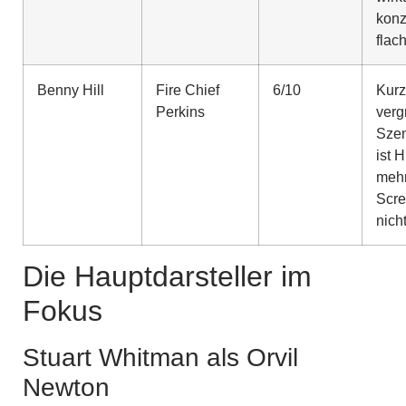
konz
flac
Benny Hill
Fire Chief
6/10
Kurz
Perkins
verg
Szen
ist Hi
mehr
Scre
nich
Die Hauptdarsteller im
Fokus
Stuart Whitman als Orvil
Newton