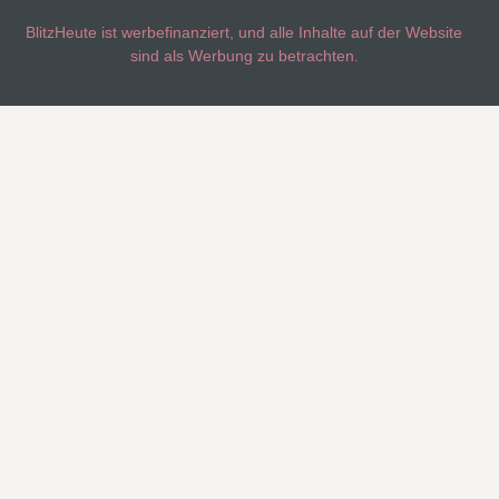
BlitzHeute ist werbefinanziert, und alle Inhalte auf der Website
sind als Werbung zu betrachten.