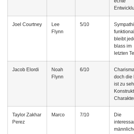
echte
Entwickl
Joel Courtney
Lee
5/10
Sympathi
Flynn
funktiona
bleibt je
blass im
letzten Te
Jacob Elordi
Noah
6/10
Charisma
Flynn
doch die 
ist zu seh
Konstrukt
Charakte
Taylor Zakhar
Marco
7/10
Die
Perez
interessa
männlich