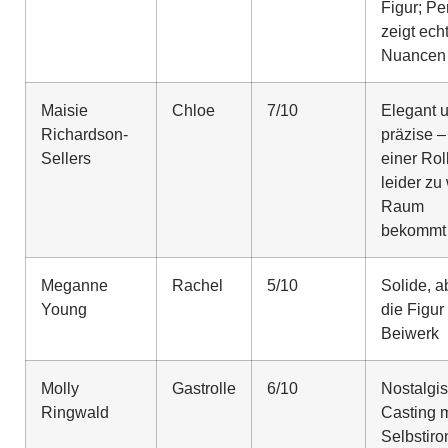
Figur; Pe
zeigt ech
Nuancen
Maisie
Chloe
7/10
Elegant 
Richardson-
präzise –
Sellers
einer Rol
leider zu
Raum
bekommt
Meganne
Rachel
5/10
Solide, a
Young
die Figur 
Beiwerk
Molly
Gastrolle
6/10
Nostalgi
Ringwald
Casting m
Selbstiro