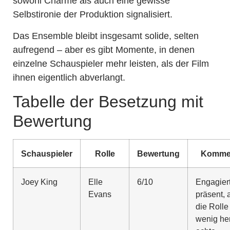
sowohl Charme als auch eine gewisse
Selbstironie der Produktion signalisiert.
Das Ensemble bleibt insgesamt solide, selten
aufregend – aber es gibt Momente, in denen
einzelne Schauspieler mehr leisten, als der Film
ihnen eigentlich abverlangt.
Tabelle der Besetzung mit
Bewertung
Schauspieler
Rolle
Bewertung
Komme
Joey King
Elle
6/10
Engagier
Evans
präsent, 
die Rolle
wenig her