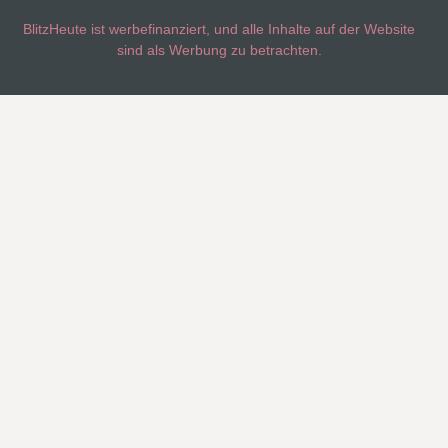
BlitzHeute ist werbefinanziert, und alle Inhalte auf der Website
sind als Werbung zu betrachten.