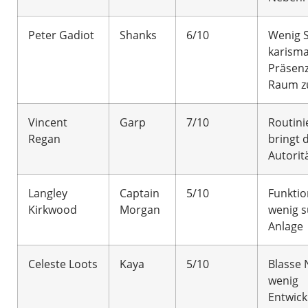
Peter Gadiot
Shanks
6/10
Wenig 
karisma
Präsenz
Raum zu
Vincent
Garp
7/10
Routini
Regan
bringt 
Autorit
Langley
Captain
5/10
Funktio
Kirkwood
Morgan
wenig s
Anlage
Celeste Loots
Kaya
5/10
Blasse 
wenig
Entwick