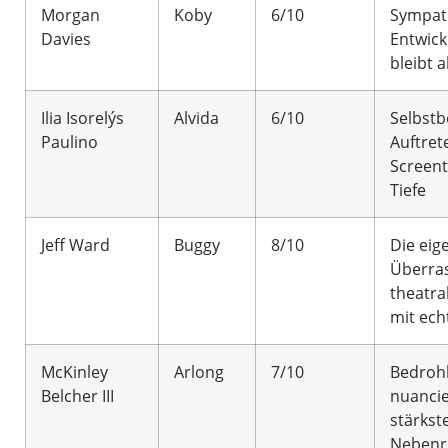
Morgan
Koby
6/10
Sympat
Davies
Entwick
bleibt 
Ilia Isorelýs
Alvida
6/10
Selbst
Paulino
Auftret
Screent
Tiefe
Jeff Ward
Buggy
8/10
Die eig
Überra
theatral
mit ech
McKinley
Arlong
7/10
Bedrohl
Belcher III
nuancie
stärkst
Nebenr