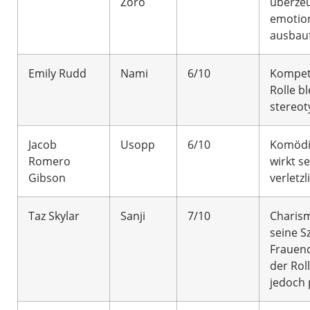
Zoro
überze
emotio
ausbau
Emily Rudd
Nami
6/10
Kompete
Rolle bl
stereo
Jacob
Usopp
6/10
Komödia
Romero
wirkt se
Gibson
verletzl
Taz Skylar
Sanji
7/10
Charism
seine S
Frauend
der Roll
jedoch 