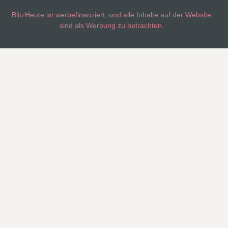
BlitzHeute ist werbefinanziert, und alle Inhalte auf der Website
sind als Werbung zu betrachten.