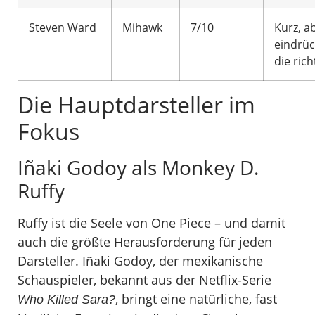
Steven Ward
Mihawk
7/10
Kurz, a
eindrüc
die ric
Die Hauptdarsteller im
Fokus
Iñaki Godoy als Monkey D.
Ruffy
Ruffy ist die Seele von One Piece – und damit
auch die größte Herausforderung für jeden
Darsteller. Iñaki Godoy, der mexikanische
Schauspieler, bekannt aus der Netflix-Serie
, bringt eine natürliche, fast
Who Killed Sara?