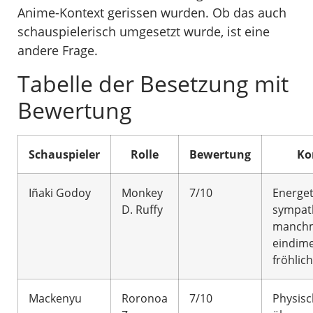
Anime-Kontext gerissen wurden. Ob das auch
schauspielerisch umgesetzt wurde, ist eine
andere Frage.
Tabelle der Besetzung mit
Bewertung
Schauspieler
Rolle
Bewertung
Ko
Iñaki Godoy
Monkey
7/10
Energet
D. Ruffy
sympat
manchm
eindime
fröhlich
Mackenyu
Roronoa
7/10
Physisc